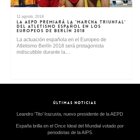
11 agosto, 2018
LA AEPD PREMIARÁ LA ‘MARCHA TRIUNFAL’
DEL ATLETISMO ESPAÑOL EN LOS
EUROPEOS DE BERLÍN 2018
La actuación española en el Europeo de
Atletismo Berlín 2018 será protagonista
indiscutible durante la…
ÚLTIMAS NOTICIAS
Leandro ‘Tito’ Irazusta, nuevo presidente de la AEPD
España brilla en el Once Ideal del Mundial votado por
periodistas de la AIPS