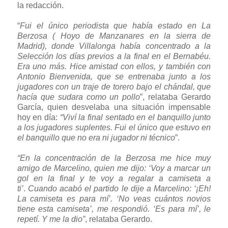
la redacción.
“
Fui el único periodista que había estado en La
Berzosa ( Hoyo de Manzanares en la sierra de
Madrid), donde Villalonga había concentrado a la
Selección los días previos a la final en el Bernabéu.
Era uno más. Hice amistad con ellos, y también con
Antonio Bienvenida, que se entrenaba junto a los
jugadores con un traje de torero bajo el chándal, que
hacía que sudara como un pollo
”, relataba Gerardo
García, quien desvelaba una situación impensable
hoy en día:
“Viví la final sentado en el banquillo junto
a los jugadores suplentes. Fui el único que estuvo en
el banquillo que no era ni jugador ni técnico
”.
“En la concentración de la Berzosa me hice muy
amigo de Marcelino, quien me dijo: ‘Voy a marcar un
gol en la final y te voy a regalar a camiseta a
ti’
.
Cuando acabó el partido le dije a Marcelino: ‘¡Eh!
La camiseta es para mí’. ‘No veas cuántos novios
tiene esta camiseta’, me respondió. ‘Es para mí’, le
repetí. Y me la dio”
, relataba Gerardo.