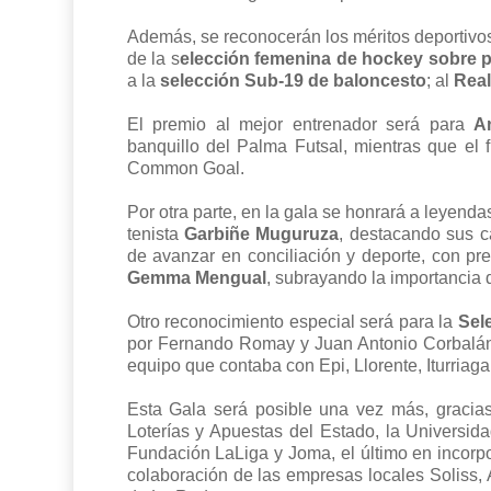
Además, se reconocerán los méritos deportivo
de la s
elección femenina de hockey sobre p
a la
selección Sub-19 de baloncesto
; al
Real
El premio al mejor entrenador será para
A
banquillo del Palma Futsal, mientras que el f
Common Goal.
Por otra parte, en la gala se honrará a leyenda
tenista
Garbiñe Muguruza
, destacando sus c
de avanzar en conciliación y deporte, con p
Gemma Mengual
, subrayando la importancia d
Otro reconocimiento especial será para la
Sel
por Fernando Romay y Juan Antonio Corbalán,
equipo que contaba con Epi, Llorente, Iturriaga,
Esta Gala será posible una vez más, gracias 
Loterías y Apuestas del Estado, la Universi
Fundación LaLiga y Joma, el último en incorpo
colaboración de las empresas locales Soliss