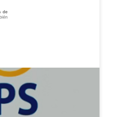
s de
bién