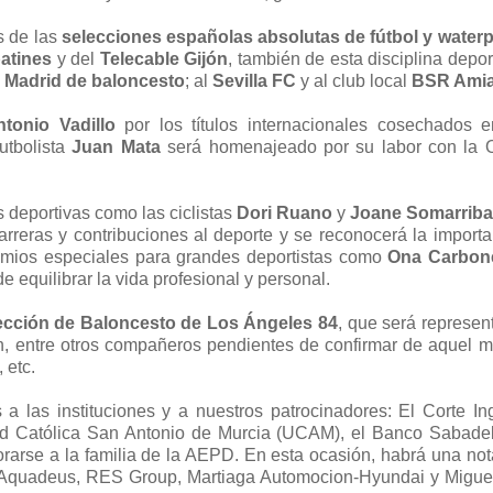
s de las
selecciones españolas absolutas de fútbol y water
atines
y del
Telecable Gijón
, también de esta disciplina depor
 Madrid de baloncesto
; al
Sevilla FC
y al club local
BSR Ami
ntonio Vadillo
por los títulos internacionales cosechados e
utbolista
Juan Mata
será homenajeado por su labor con la
s deportivas como las ciclistas
Dori Ruano
y
Joane Somarriba
arreras y contribuciones al deporte y se reconocerá la importa
remios especiales para grandes deportistas como
Ona Carbone
e equilibrar la vida profesional y personal.
ección de Baloncesto de Los Ángeles 84
, que será represen
 entre otros compañeros pendientes de confirmar de aquel mí
 etc.
a las instituciones y a nuestros patrocinadores: El Corte Ing
dad Católica San Antonio de Murcia (UCAM), el Banco Sabadell
rarse a la familia de la AEPD. En esta ocasión, habrá una not
, Aquadeus, RES Group, Martiaga Automocion-Hyundai y Miguel