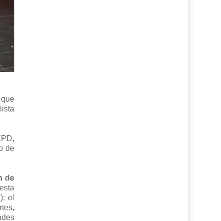
 que
ista
EPD,
o de
n de
esta
; el
rtes,
ades