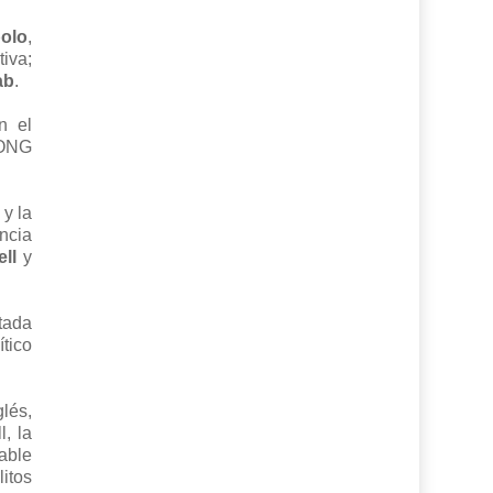
polo
,
tiva;
ab
.
n el
 ONG
y la
ncia
ll
y
tada
tico
lés,
, la
able
itos