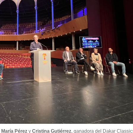
a
María Pérez
y
Cristina Gutiérrez
, ganadora del Dakar Classic