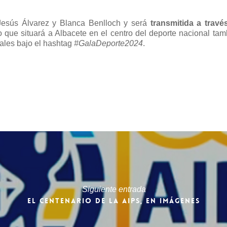
Jesús Álvarez y Blanca Benlloch y será
transmitida a travé
o que situará a Albacete en el centro del deporte nacional tam
iales bajo el hashtag
#GalaDeporte2024
.
Siguiente entrada
EL CENTENARIO DE LA AIPS, EN IMÁGENES