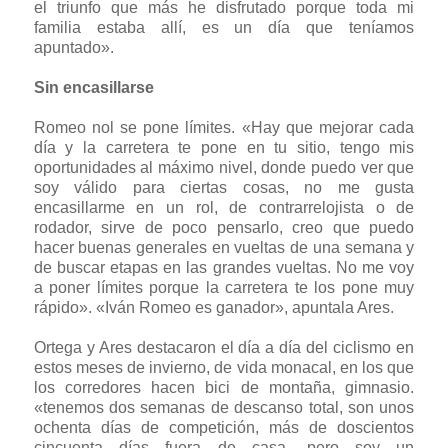
el triunfo que más he disfrutado porque toda mi
familia estaba allí, es un día que teníamos
apuntado».
Sin encasillarse
Romeo nol se pone límites. «Hay que mejorar cada
día y la carretera te pone en tu sitio, tengo mis
oportunidades al máximo nivel, donde puedo ver que
soy válido para ciertas cosas, no me gusta
encasillarme en un rol, de contrarrelojista o de
rodador, sirve de poco pensarlo, creo que puedo
hacer buenas generales en vueltas de una semana y
de buscar etapas en las grandes vueltas. No me voy
a poner límites porque la carretera te los pone muy
rápido». «Iván Romeo es ganador», apuntala Ares.
Ortega y Ares destacaron el día a día del ciclismo en
estos meses de invierno, de vida monacal, en los que
los corredores hacen bici de montaña, gimnasio.
«tenemos dos semanas de descanso total, son unos
ochenta días de competición, más de doscientos
cincuenta días fuera de casa, pero soy un