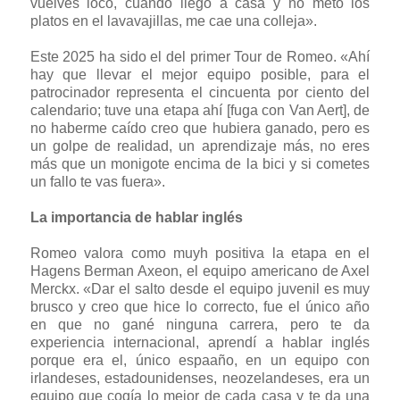
vuelves loco, cuando llego a casa y no meto los
platos en el lavavajillas, me cae una colleja».
Este 2025 ha sido el del primer Tour de Romeo. «Ahí
hay que llevar el mejor equipo posible, para el
patrocinador representa el cincuenta por ciento del
calendario; tuve una etapa ahí [fuga con Van Aert], de
no haberme caído creo que hubiera ganado, pero es
un golpe de realidad, un aprendizaje más, no eres
más que un monigote encima de la bici y si cometes
un fallo te vas fuera».
La importancia de hablar inglés
Romeo valora como muyh positiva la etapa en el
Hagens Berman Axeon, el equipo americano de Axel
Merckx. «Dar el salto desde el equipo juvenil es muy
brusco y creo que hice lo correcto, fue el único año
en que no gané ninguna carrera, pero te da
experiencia internacional, aprendí a hablar inglés
porque era el, único espaaño, en un equipo con
irlandeses, estadounidenses, neozelandeses, era un
equipo que cogía lo mejor de cada casa y te da una