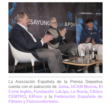
La Asociación Española de la Prensa Deportiva
cuenta con el patrocinio de
Joma
,
UCAM Murcia
,
El
Corte Inglés
,
Fundación LaLiga
,
La Nucía
,
Clínica
CEMTRO
,
ElPozo
y la
Federación Española de
Fitness y Fisicoculturismo
.