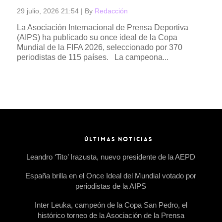
29 julio, 2026 21:54
|
By
Redacción
La Asociación Internacional de Prensa Deportiva
(AIPS) ha publicado su once ideal de la Copa
Mundial de la FIFA 2026, seleccionado por 370
periodistas de 115 países. La campeona...
Read more →
ÚLTIMAS NOTICIAS
Leandro ‘Tito’ Irazusta, nuevo presidente de la AEPD
España brilla en el Once Ideal del Mundial votado por
periodistas de la AIPS
Inter Leuka, campeón de la Copa San Pedro, el
histórico torneo de la Asociación de la Prensa