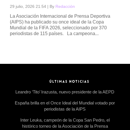
29 julio, 2026 21:54
|
By
Redacción
La Asociación Internacional de Prensa Deportiva
(AIPS) ha publicado su once ideal de la Copa
Mundial de la FIFA 2026, seleccionado por 370
periodistas de 115 países. La campeona...
Read more →
ÚLTIMAS NOTICIAS
Leandro ‘Tito’ Irazusta, nuevo presidente de la AEPD
España brilla en el Once Ideal del Mundial votado por
periodistas de la AIPS
Inter Leuka, campeón de la Copa San Pedro, el
histórico torneo de la Asociación de la Prensa