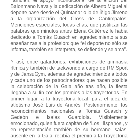
También, el apoyo incondicional de la afición del
Balonmano Nava y la dedicación de Alberto Miguel al
deporte base desde el Quintanar o la de Íñigo Jimeno
a la organización del Cross de Cantimpalos.
Menciones especiales, todas ellas, que justifican las
palabras que minutos antes Elena Gutiérrez le había
dedicado a Tomás Guasch en agradecimiento a sus
enseñanzas a la profesión: que “el deporte no sólo se
informa, también se interpreta, se defiende y se ama”.
Y así, entre galardones, exhibiciones de gimnasia
rítmica y también de taekwondo a cargo de RM Sport
y de JansuGym, además de agradecimientos a todos
y cada uno de los patrocinadores que hacen posible
la celebración de la Gala año tras año, la fiesta
llegaba a su fin con los premios a las trayectorias. En
primer lugar, a la trayectoria local, para el juez de
atletismo José Luis de Andrés. Posteriormente, los
reconocimientos nacionales a Tomás Guasch y
Gedeón e Isaías Guardiola. Visiblemente
emocionado, quien fuera capitán de ‘Los Hispanos’, y
en representación también de su hermano Isaías,
ausente en la Gala, recibía el premio a la Trayectoria