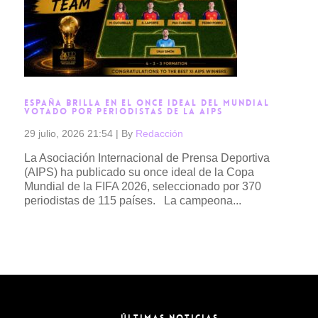
ESPAÑA BRILLA EN EL ONCE IDEAL DEL MUNDIAL
VOTADO POR PERIODISTAS DE LA AIPS
29 julio, 2026 21:54
|
By
Redacción
La Asociación Internacional de Prensa Deportiva
(AIPS) ha publicado su once ideal de la Copa
Mundial de la FIFA 2026, seleccionado por 370
periodistas de 115 países. La campeona...
Read more →
ÚLTIMAS NOTICIAS