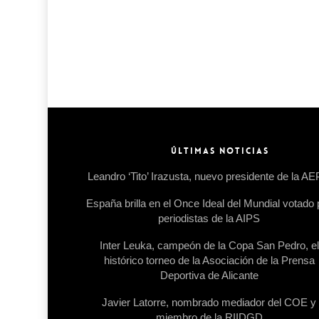
ÚLTIMAS NOTICIAS
Leandro ‘Tito’ Irazusta, nuevo presidente de la A
España brilla en el Once Ideal del Mundial votado 
periodistas de la AIPS
Inter Leuka, campeón de la Copa San Pedro, el
histórico torneo de la Asociación de la Prensa
Deportiva de Alicante
Javier Latorre, nombrado mediador del COE y
miembro de la RIIDGD