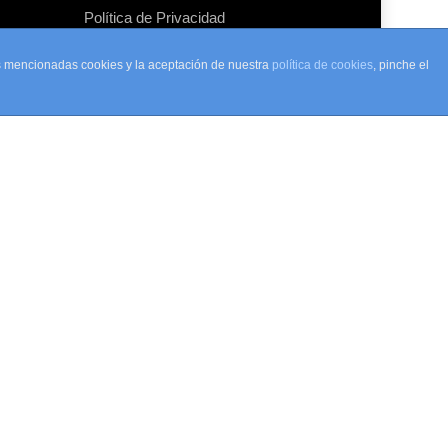
Política de Privacidad
Política de cookies
as mencionadas cookies y la aceptación de nuestra
política de cookies
, pinche el
Más información sobre las cookies