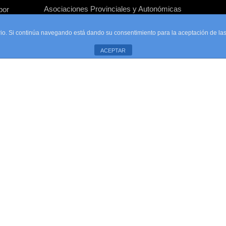
Asociaciones Provinciales y Autonómicas
por
Asociados
uario. Si continúa navegando está dando su consentimiento para la aceptación de l
Contacto
ACEPTAR
Quienes somos
Ventajas del asociado