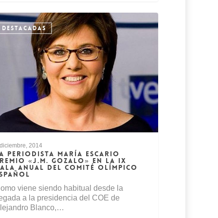
DESTACADAS
 diciembre, 2014
A PERIODISTA MARÍA ESCARIO
REMIO «J.M. GOZALO» EN LA IX
ALA ANUAL DEL COMITÉ OLÍMPICO
SPAÑOL
omo viene siendo habitual desde la
legada a la presidencia del COE de
lejandro Blanco,…