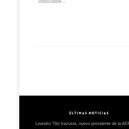
indiscutible…
ÚLTIMAS NOTICIAS
Leandro ‘Tito’ Irazusta, nuevo presidente de la A