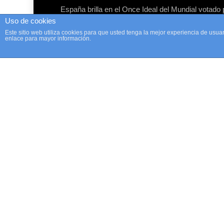
España brilla en el Once Ideal del Mundial votado 
periodistas de la AIPS
Uso de cookies
Este sitio web utiliza cookies para que usted tenga la mejor experiencia de us
Inter Leuka, campeón de la Copa San Pedro, el
enlace para mayor información.
histórico torneo de la Asociación de la Prensa
Deportiva de Alicante
Javier Latorre, nombrado mediador del COE y
miembro de la RIIDGD