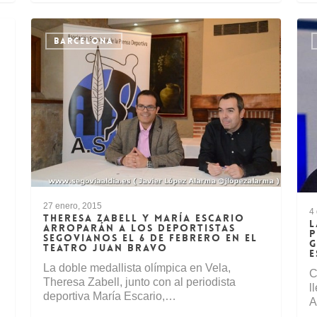
BARCELONA
27 enero, 2015
4
THERESA ZABELL Y MARÍA ESCARIO
L
ARROPARÁN A LOS DEPORTISTAS
P
SEGOVIANOS EL 6 DE FEBRERO EN EL
G
TEATRO JUAN BRAVO
E
La doble medallista olímpica en Vela,
C
Theresa Zabell, junto con al periodista
l
deportiva María Escario,…
A