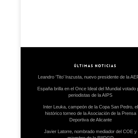
ÚLTIMAS NOTICIAS
Leandro ‘Tito’ Irazusta, nuevo presidente de la A
España brilla en el Once Ideal del Mundial votado 
periodistas de la AIPS
Inter Leuka, campeón de la Copa San Pedro, el
histórico torneo de la Asociación de la Prensa
Deportiva de Alicante
Javier Latorre, nombrado mediador del COE y
miembro de la RIIDGD