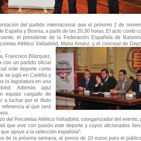
entación del partido internacional que el próximo 2 de novie
e España y Bosnia, a partir de las 20.30 horas. El acto contó c
 Puente, el presidente de la Federación Española de Balonm
oletas Atlético Valladolid, Mario Arranz, y el concejal de Depo
.
a, Francisco Blázquez,
a con un partido oficial
ial este deporte como
e se jugó en Castilla y
 la legislatura en una
dolid. Además aquí
un equipo cargado de
 a luchar por el título
 referencia al que será
era.
zo del Recoletas Atlético Valladolid, coorganizador del evento,
ad que vive con pasión este deporte y cuyos aficionados llen
 que apoye a la selección española”.
s de la próxima semana, al precio de 10 euros para el públic