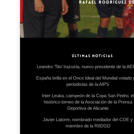
RAFAEL RODRÍGUEZ DE
ÚLTIMAS NOTICIAS
Leandro ‘Tito’ Irazusta, nuevo presidente de la A
España brilla en el Once Ideal del Mundial votado 
periodistas de la AIPS
Inter Leuka, campeón de la Copa San Pedro, el
histórico torneo de la Asociación de la Prensa
Deportiva de Alicante
Javier Latorre, nombrado mediador del COE y
miembro de la RIIDGD