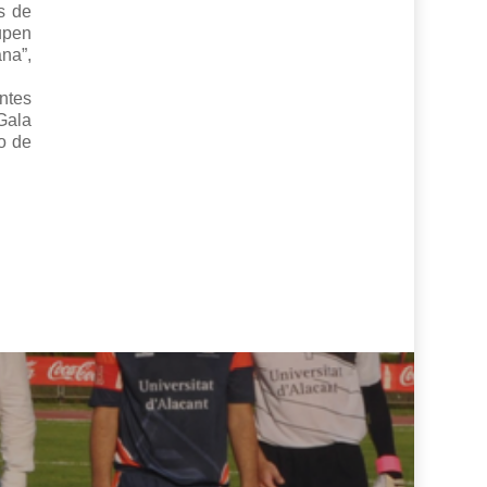
s de
upen
na”,
ntes
Gala
o de