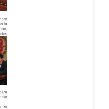
mbre
on la
ano,
rtes
 para
arán
o en