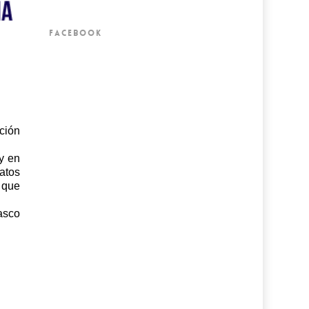
FACEBOOK
ción
y en
atos
 que
asco