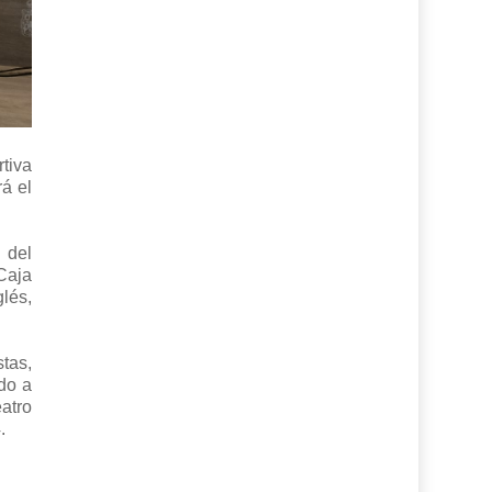
tiva
á el
 del
Caja
glés,
stas,
ndo a
atro
.