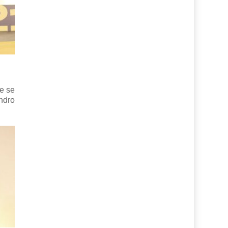
e se
ndro