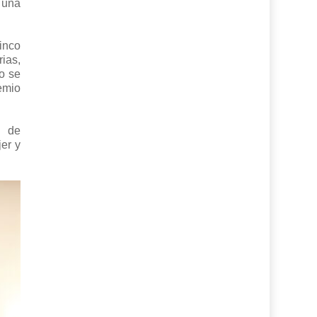
 una
inco
ias,
lo se
emio
o de
er y