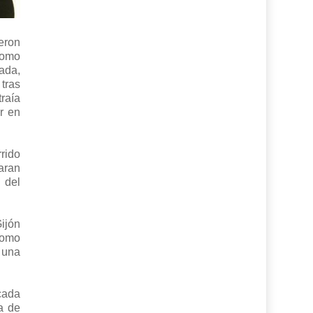
eron
como
ada,
tras
raía
r en
rido
aran
 del
ijón
como
 una
écada
a de