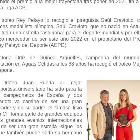
ido el premio a la mejor trayectoria tras poner en 2021 fin a
 la Liga ACB.
 trofeo Rey Pelayo lo recogió el piragüista Saúl Craviotto, c
ces medallista olímpico. Saúl Cravioto, que no nació en Astur
 toda una estrella “asturiana” para el deporte mundial y por el
zo merecedor de ser este año 2022 en el propietario del Pr
y Pelayo del Deporte (AEPD).
ctoria Ortiz de Guinea Argüelles, campeona del mund
tación en Aguas Gélidas a los 68 años ha recogió el trofeo Muj
porte.
l trofeo Juan Puerta al mejor
portista universitario ha sido para la
res campeonatos de España y dos
arlota va camino de ser una gran
madre y de su padre, el famoso fisio
ga CF forma parte de grandes equipos
os grandes eventos internacionales
de ser una gran estrella -sigue los
que también puede serlo su hermano