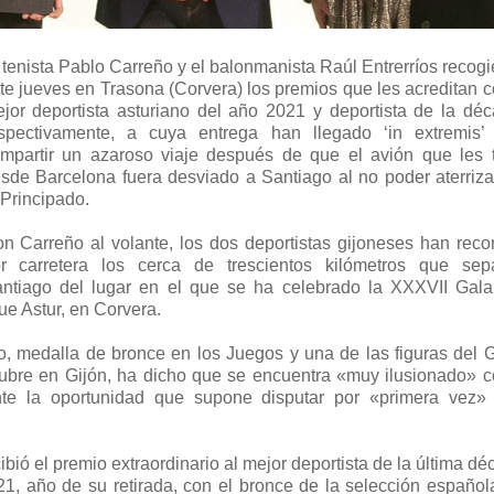
 tenista Pablo Carreño y el balonmanista Raúl Entrerríos recogi
te jueves en Trasona (Corvera) los premios que les acreditan 
jor deportista asturiano del año 2021 y deportista de la déc
spectivamente, a cuya entrega han llegado ‘in extremis’ 
mpartir un azaroso viaje después de que el avión que les t
sde Barcelona fuera desviado a Santiago al no poder aterriza
 Principado.
n Carreño al volante, los dos deportistas gijoneses han recor
r carretera los cerca de trescientos kilómetros que sep
ntiago del lugar en el que se ha celebrado la XXXVII Gala
ue Astur, en Corvera.
o, medalla de bronce en los Juegos y una de las figuras del G
ubre en Gijón, ha dicho que se encuentra «muy ilusionado» 
te la oportunidad que supone disputar por «primera vez»
bió el premio extraordinario al mejor deportista de la última d
21, año de su retirada, con el bronce de la selección español