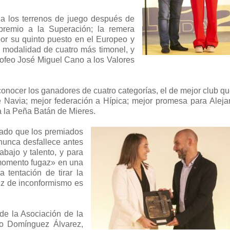
r a los terrenos de juego después de
 premio a la Superación; la remera
or su quinto puesto en el Europeo y
a modalidad de cuatro más timonel, y
rofeo José Miguel Cano a los Valores
nocer los ganadores de cuatro categorías, el de mejor club qu
e Navia; mejor federación a Hípica; mejor promesa para Aleja
 a la Peña Batán de Mieres.
mado que los premiados
nunca desfallece antes
abajo y talento, y para
«momento fugaz» en una
a tentación de tirar la
luz de inconformismo es
 de la Asociación de la
go Domínguez Álvarez,