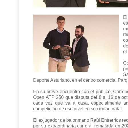
El
es
me
re
co
de
el
Co
po
Sa
Deporte Asturiano, en el centro comercial Parq
En su breve encuentro con el público, Carreñ
Open ATP 250 que disputa del 8 al 16 de oct
cada vez que va a casa, especialmente an
competición de ese nivel en su ciudad natal.
El exjugador de balonmano Raúl Entrerríos reci
por su extraordinaria carrera, rematada en 20