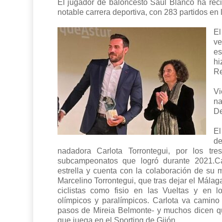
El jugador de baloncesto Saúl Blanco ha recib
notable carrera deportiva, con 283 partidos en
El
ve
es
hi
Re
Vi
na
De
E
de
nadadora Carlota Torrontegui, por los t
subcampeonatos que logró durante 2021.C
estrella y cuenta con la colaboración de su 
Marcelino Torrontegui, que tras dejar el Mála
ciclistas como fisio en las Vueltas y en l
olímpicos y paralímpicos. Carlota va camino 
pasos de Mireia Belmonte- y muchos dicen 
que juega en el Sporting de Gijón.