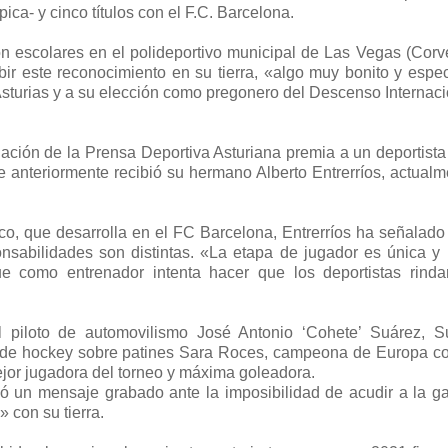
a- y cinco títulos con el F.C. Barcelona.
on escolares en el polideportivo municipal de Las Vegas (Corve
bir este reconocimiento en su tierra, «algo muy bonito y espec
sturias y a su elección como pregonero del Descenso Internaci
ación de la Prensa Deportiva Asturiana premia a un deportista
 anteriormente recibió su hermano Alberto Entrerríos, actualm
co, que desarrolla en el FC Barcelona, Entrerríos ha señalado
onsabilidades son distintas. «La etapa de jugador es única y
e como entrenador intenta hacer que los deportistas rinda
 piloto de automovilismo José Antonio ‘Cohete’ Suárez, S
 de hockey sobre patines Sara Roces, campeona de Europa co
ejor jugadora del torneo y máxima goleadora.
ó un mensaje grabado ante la imposibilidad de acudir a la ga
 con su tierra.