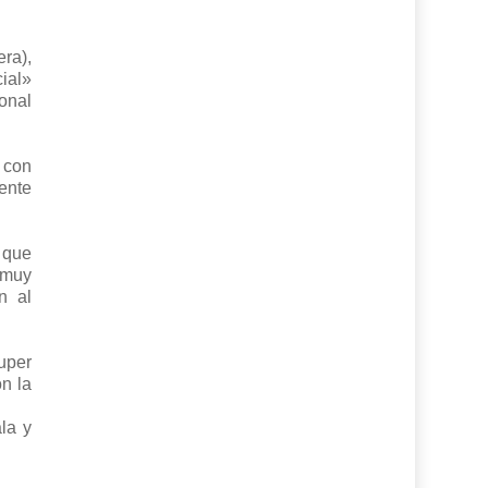
ra),
ial»
onal
 con
ente
 que
 muy
n al
uper
n la
la y