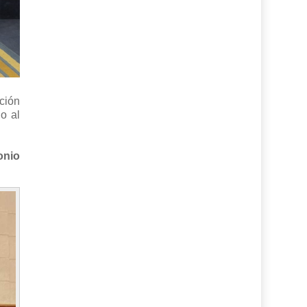
ción
o al
onio