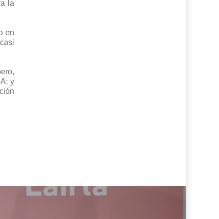
a la
o en
 casi
ero,
A; y
ción