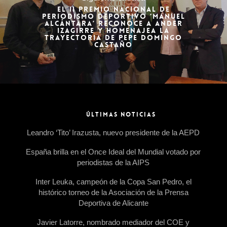
EL II PREMIO NACIONAL DE
PERIODISMO DEPORTIVO ‘MANUEL
ALCÁNTARA’ RECONOCE A ANDER
IZAGIRRE Y HOMENAJEA LA
TRAYECTORIA DE PEPE DOMINGO
CASTAÑO
ÚLTIMAS NOTICIAS
Leandro ‘Tito’ Irazusta, nuevo presidente de la AEPD
España brilla en el Once Ideal del Mundial votado por
periodistas de la AIPS
Inter Leuka, campeón de la Copa San Pedro, el
histórico torneo de la Asociación de la Prensa
Deportiva de Alicante
Javier Latorre, nombrado mediador del COE y