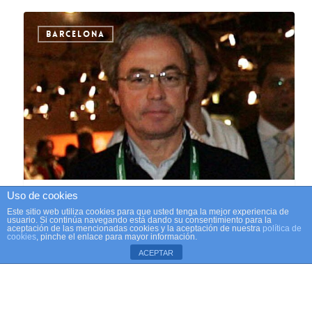
BARCELONA
Uso de cookies
17 marzo, 2022
FALLECE SANTI DEL MORAL, HISTÓRICO
Este sitio web utiliza cookies para que usted tenga la mejor experiencia de
usuario. Si continúa navegando está dando su consentimiento para la
PERIODISTA DEL DIARIO SPORT
aceptación de las mencionadas cookies y la aceptación de nuestra
política de
cookies
, pinche el enlace para mayor información.
El periodista de 74 años padecía Alzheimer
ACEPTAR
desde hacía varios años. Fue uno de los…