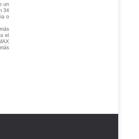
o un
n 34
ia o
 más
a el
IMAX
 más