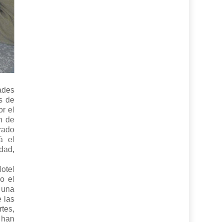
ades
s de
r el
n de
rado
á el
dad,
otel
o el
 una
 las
tes,
 han