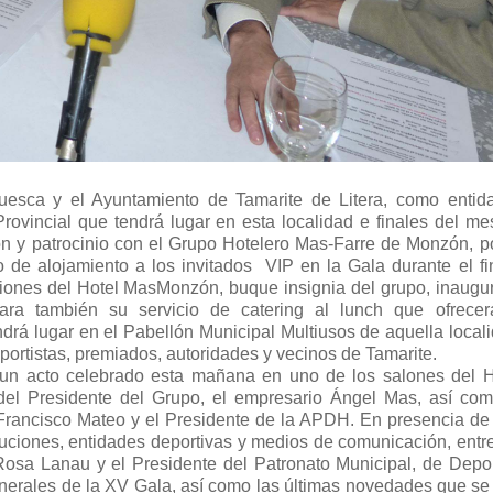
uesca y el Ayuntamiento de Tamarite de Litera, como entid
ovincial que tendrá lugar en esta localidad e finales del me
n y patrocinio con el Grupo Hotelero Mas-Farre de Monzón, po
io de alojamiento a los invitados VIP en la Gala durante el fi
ciones del Hotel MasMonzón, buque insignia del grupo, inaugu
a también su servicio de catering al lunch que ofrecer
drá lugar en el Pabellón Municipal Multiusos de aquella locali
ortistas, premiados, autoridades y vecinos de Tamarite.
e un acto celebrado esta mañana en uno de los salones del H
el Presidente del Grupo, el empresario Ángel Mas, así com
 Francisco Mateo y el Presidente de la APDH. En presencia de
ituciones, entidades deportivas y medios de comunicación, entre
osa Lanau y el Presidente del Patronato Municipal, de Depor
enerales de la XV Gala, así como las últimas novedades que se