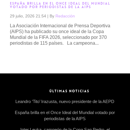
ESPAÑA BRILLA EN EL ONCE IDEAL DEL MUNDIAL
VOTADO POR PERIODISTAS DE LA AIPS
29 julio, 2026 21:54
|
By
Redacción
La Asociación Internacional de Prensa Deportiva
(AIPS) ha publicado su once ideal de la Copa
Mundial de la FIFA 2026, seleccionado por 370
periodistas de 115 países. La campeona...
Read more →
ÚLTIMAS NOTICIAS
Leandro ‘Tito’ Irazusta, nuevo presidente de la AEPD
España brilla en el Once Ideal del Mundial votado por
periodistas de la AIPS
Inter Leuka, campeón de la Copa San Pedro, el