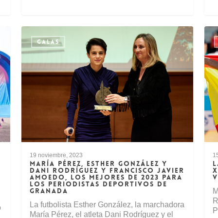
GALAS
19 noviembre, 2023
1
MARÍA PÉREZ, ESTHER GONZÁLEZ Y
L
DANI RODRÍGUEZ Y FRANCISCO JAVIER
X
AMOEDO, LOS MEJORES DE 2023 PARA
V
LOS PERIODISTAS DEPORTIVOS DE
GRANADA
M
R
La futbolista Esther González, la marchadora
o
P
María Pérez, el atleta Dani Rodríguez y el