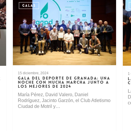
GALAS
15 diciembre, 2024
1
GALA DEL DEPORTE DE GRANADA: UNA
E
L
NOCHE CON MUCHA MARCHA JUNTO A
C
LOS MEJORES DE 2024
L
María Pérez, David Valero, Daniel
D
Rodríguez, Jacinto Garzón, el Club Atletismo
c
Ciudad de Motril y…