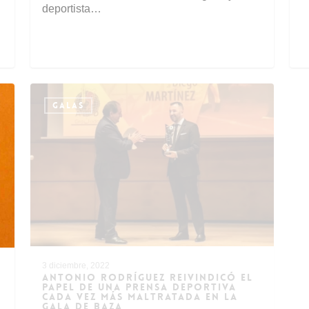
deportista…
GALAS
3 diciembre, 2022
1
ANTONIO RODRÍGUEZ REIVINDICÓ EL
B
PAPEL DE UNA PRENSA DEPORTIVA
D
CADA VEZ MÁS MALTRATADA EN LA
GALA DE BAZA