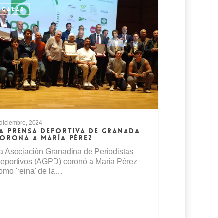
GALAS
 diciembre, 2024
A PRENSA DEPORTIVA DE GRANADA
ORONA A MARÍA PÉREZ
a Asociación Granadina de Periodistas
eportivos (AGPD) coronó a María Pérez
omo 'reina' de la…