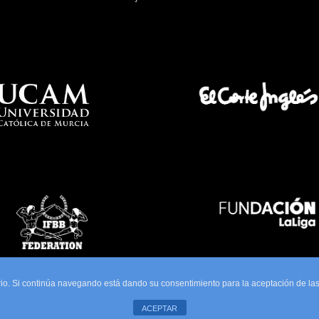
uario. Si continúa navegando está dando su consentimiento para la aceptación de l
ACEPTAR
ola de Prensa Deportiva - AEPDE. Todos los Derechos Reservados. Mantenimien