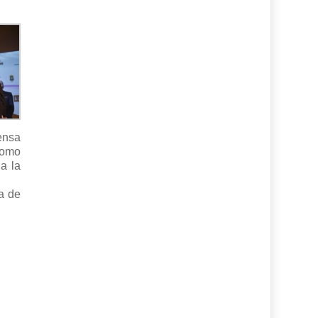
ensa
como
a la
a de