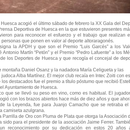
 Huesca acogió el último sábado de febrero la XX Gala del Dep
 Prensa Deportiva de Huesca en la que estuvieron presentes má
vieron para reconocer el esfuerzo y el trabajo que realizan e
ras personas que ponen en valor al deporte altoraragonés.
signa la APDH y que son el Premio “Luis Garcés” a los Val
Antonio Martín “Petón” y el Premio “Pedro Lafuente” a los Mér
o de los Deportes de Huesca y que recogía el concejal de depo
de montaña Daniel Osanz y la nadadora María Celigueta y las
judoca Alba Martínez. El mejor club recaía en Intec Zoiti con e
e los destacados fue el premio a título póstumo que recibió Est
ó el Ayuntamiento de Huesca.
co que se llevó su peso en vino, como es habitual. El jugador
cogió con los brazos abiertos hace más de diez años y que ahor
l de la Leyenda, fue para Juanjo Camacho que se retiraba el
a camiseta azulgrana.
 Parrilla de Oro con Pluma de Plata que otorga la Asociación d
sido para el presidente de la asociación Jaime Ferrer. Tambié
ió un reconocimiento por su dedicación en estos 20 años 