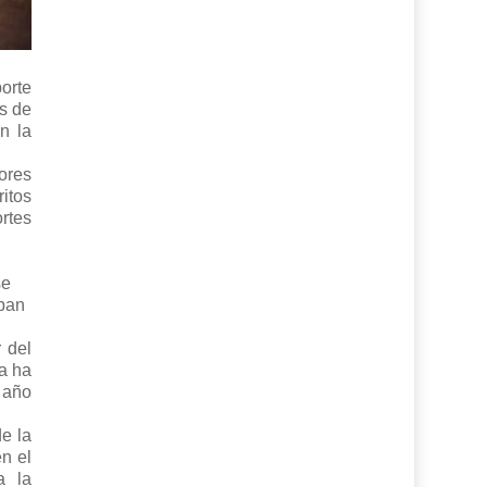
orte
s de
n la
ores
itos
rtes
se
eban
 del
a ha
 año
e la
n el
a la