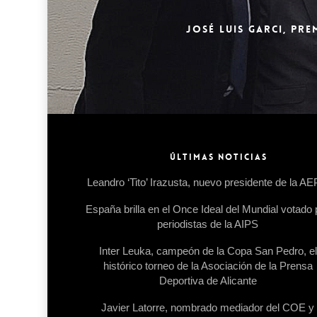
JOSÉ LUIS GARCI, PR
ÚLTIMAS NOTICIAS
Leandro ‘Tito’ Irazusta, nuevo presidente de la A
España brilla en el Once Ideal del Mundial votado 
periodistas de la AIPS
Inter Leuka, campeón de la Copa San Pedro, el
histórico torneo de la Asociación de la Prensa
Deportiva de Alicante
Javier Latorre, nombrado mediador del COE y