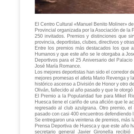
El Centro Cultural «Manuel Benito Moliner» de
Provincial organizada por la Asociación de la
250 invitados. Premios y distinciones que sir
provincia, deportistas, clubes, directivos y ot
Entre los premios más destacados los que a
Humanos y que este año se le otorgaba a José 
Deportivos para el 25 Aniversario del Palaci
José María Romance.
Los mejores deportistas han sido el corredor 
mejores promesas el atleta Mario Revenga y la 
histórico ascenso a División de Honor y otro d
Oliván, fallecido al año pasado y que le otorg
El Premio a la Popularidad fue para Mikel Ri
Huesca tiene el cariño de una afición que le a
regresado al club azulgrana. Otro premio, e
pasado con casi 400 encuentros defendiendo l
Se entregaron una veintena de premios, más la
Prensa Deportiva de Huesca y que este año ha 
secretario general Javier Gironella recib