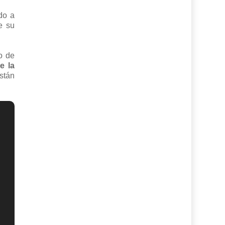
do a
e su
o de
e la
stán