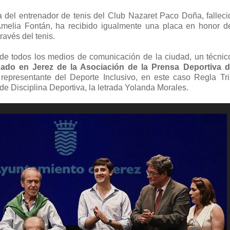
del entrenador de tenis del Club Nazaret Paco Doña, falleci
Amelia Fontán, ha recibido igualmente una placa en honor d
ravés del tenis.
 de todos los medios de comunicación de la ciudad, un técnic
gado en Jerez de la Asociación de la Prensa Deportiva d
 representante del Deporte Inclusivo, en este caso Regla Tri
 de Disciplina Deportiva, la letrada Yolanda Morales.