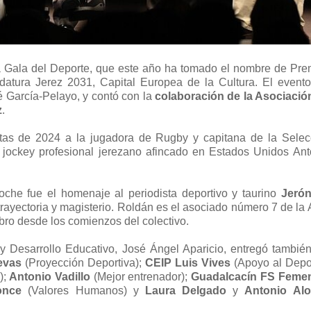
 la Gala del Deporte, que este año ha tomado el nombre de Pre
datura Jerez 2031, Capital Europea de la Cultura. El evento
é García-Pelayo, y contó con la
colaboración de la Asociació
z
.
tas de 2024 a la jugadora de Rugby y capitana de la Selec
ockey profesional jerezano afincado en Estados Unidos Ant
he fue el homenaje al periodista deportivo y taurino
Jeró
trayectoria y magisterio. Roldán es el asociado número 7 de la
bro desde los comienzos del colectivo.
y Desarrollo Educativo, José Ángel Aparicio, entregó también
evas
(Proyección Deportiva);
CEIP Luis Vives
(Apoyo al Depor
);
Antonio Vadillo
(Mejor entrenador);
Guadalcacín FS Feme
once
(Valores Humanos) y
Laura Delgado
y
Antonio Al