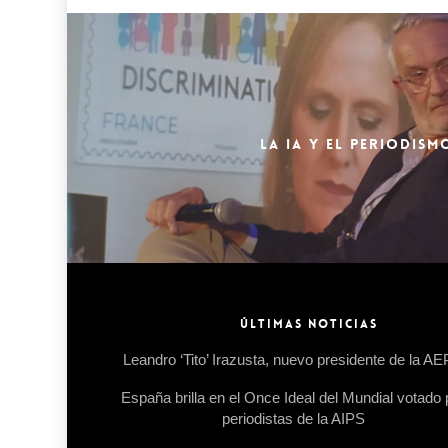
LA IA Y EL PERIODIS
ÚLTIMAS NOTICIAS
Leandro ‘Tito’ Irazusta, nuevo presidente de la A
España brilla en el Once Ideal del Mundial votado 
periodistas de la AIPS