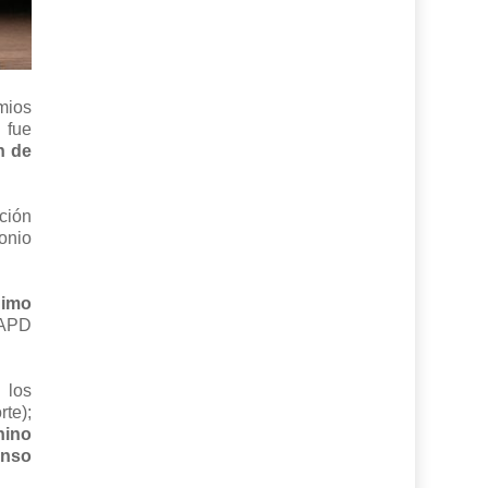
mios
 fue
n de
ción
onio
nimo
 APD
 los
te);
nino
onso