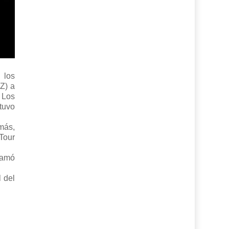
 los
Z) a
 Los
tuvo
más,
Tour
lamó
 del