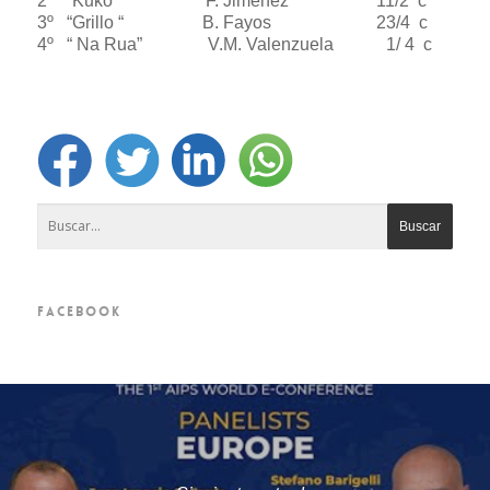
2º “Kuko” F. Jiménez 11/2 c
3º “Grillo “ B. Fayos 23/4 c
4º “ Na Rua” V.M. Valenzuela 1/ 4 c
FACEBOOK