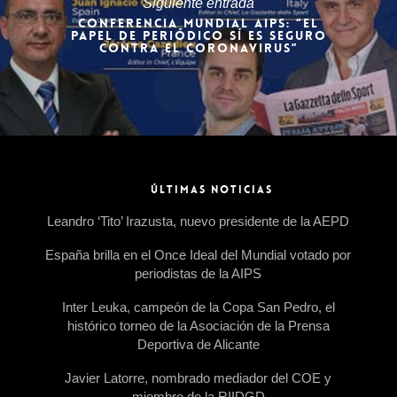
Siguiente entrada
CONFERENCIA MUNDIAL AIPS: “EL
PAPEL DE PERIÓDICO SÍ ES SEGURO
CONTRA EL CORONAVIRUS”
ÚLTIMAS NOTICIAS
Leandro ‘Tito’ Irazusta, nuevo presidente de la AEPD
España brilla en el Once Ideal del Mundial votado por
periodistas de la AIPS
Inter Leuka, campeón de la Copa San Pedro, el
histórico torneo de la Asociación de la Prensa
Deportiva de Alicante
Javier Latorre, nombrado mediador del COE y
miembro de la RIIDGD