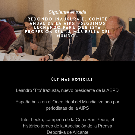
Siguiente entrada
REDONDO INAUGURA EL COMITÉ
ANUAL DE LA AIPS: «SEGUIMOS
LUCHANDO PARA QUE ESTA
PROFESIÓN SEA LA MÁS BELLA DEL
MUNDO»
ÚLTIMAS NOTICIAS
Leandro ‘Tito’ Irazusta, nuevo presidente de la AEPD
España brilla en el Once Ideal del Mundial votado por
periodistas de la AIPS
Inter Leuka, campeón de la Copa San Pedro, el
histórico torneo de la Asociación de la Prensa
Deportiva de Alicante