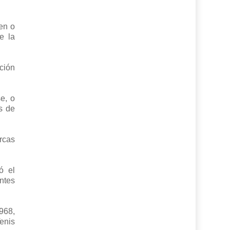
en o
e la
ción
e, o
s de
rcas
ó el
ntes
968,
enis