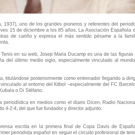
, 1937), uno de los grandes pioneros y referentes del period
jueves 15 de diciembre a los 85 años. La Asociación Española d
ras de cariño y expresa el más sentido pésame a la famil
enta.
 Tenis en su web, Josep Maria Ducamp es una de las figuras
ña del último medio siglo, especialmente vinculado al mundo
ta, titulándose posteriormente como entrenador llegando a dirig
 vinculado al entorno del fútbol –especialmente del FC Barcel
Kubala o Di Stéfano.
ria periodística en medios como el diario Dicen, Radio Naciona
4-2-4, del que fue fundador y director adjunto.
prensa escrita en la primera final de Copa Davis de Españ
imer periodista español en seguir el circuito profesional de ten