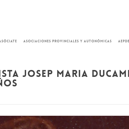
ASÓCIATE
ASOCIACIONES PROVINCIALES Y AUTONÓMICAS
AEPD
dista josep maria ducam
años