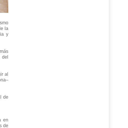
ismo
e la
ia y
 más
 del
ir al
ona–
l de
a en
is de