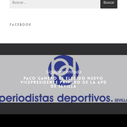
FACEBOOK
Siguiente entrada
PACO GAMERO ES ELEGIDO NUEVO
VICEPRESIDENTE PRIMERO DE LA APD
DE SEVILLA