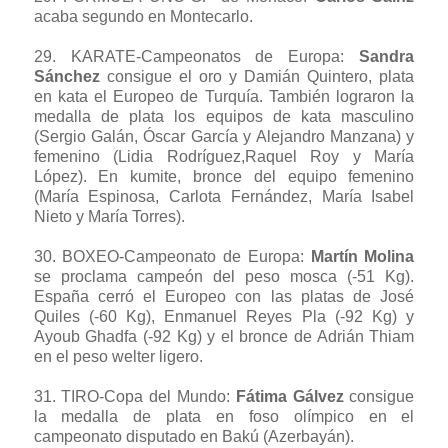
acaba segundo en Montecarlo.
29.
KARATE-Campeonatos de Europa
:
Sandra
Sánchez
consigue el oro y Damián Quintero, plata
en kata el Europeo de Turquía. También lograron la
medalla de plata los equipos de kata masculino
(Sergio Galán, Óscar García y Alejandro Manzana) y
femenino (Lidia Rodríguez,Raquel Roy y María
López). En kumite, bronce del equipo femenino
(María Espinosa, Carlota Fernández, María Isabel
Nieto y María Torres).
30.
BOXEO-Campeonato de Europa
:
Martín Molina
se proclama campeón del peso mosca (-51 Kg).
España cerró el Europeo con las platas de José
Quiles (-60 Kg), Enmanuel Reyes Pla (-92 Kg) y
Ayoub Ghadfa (-92 Kg) y el bronce de Adrián Thiam
en el peso welter ligero.
31.
TIRO-Copa del Mundo
:
Fátima Gálvez
consigue
la medalla de plata en foso olímpico en el
campeonato disputado en Bakú (Azerbayán).