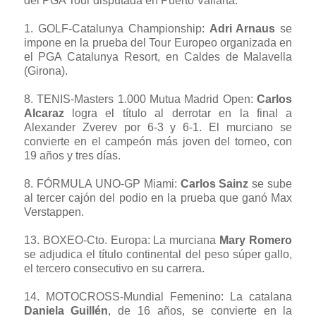
del PGA Tour disputada en Puerto Vallarta.
1.
GOLF-Catalunya Championship
:
Adri Arnaus
se
impone en la prueba del Tour Europeo organizada en
el PGA Catalunya Resort, en Caldes de Malavella
(Girona).
8.
TENIS-Masters 1.000 Mutua Madrid Open
:
Carlos
Alcaraz
logra el título al derrotar en la final a
Alexander Zverev por 6-3 y 6-1. El murciano se
convierte en el campeón más joven del torneo, con
19 años y tres días.
8.
FÓRMULA UNO-GP Miami
:
Carlos Sainz
se sube
al tercer cajón del podio en la prueba que ganó Max
Verstappen.
13.
BOXEO-Cto. Europa
: La murciana
Mary Romero
se adjudica el título continental del peso súper gallo,
el tercero consecutivo en su carrera.
14.
MOTOCROSS-Mundial Femenino
: La catalana
Daniela Guillén
, de 16 años, se convierte en la