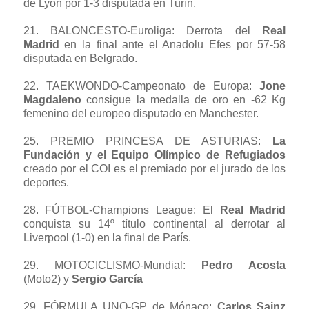
de Lyon por 1-3 disputada en Turín.
21.
BALONCESTO-Euroliga
: Derrota del
Real
Madrid
en la final ante el Anadolu Efes por 57-58
disputada en Belgrado.
22.
TAEKWONDO-Campeonato de Europa
:
Jone
Magdaleno
consigue la medalla de oro en -62 Kg
femenino del europeo disputado en Manchester.
25.
PREMIO PRINCESA DE ASTURIAS
:
La
Fundación y el Equipo Olímpico de Refugiados
creado por el COI es el premiado por el jurado de los
deportes.
28.
FÚTBOL-Champions League
: El
Real Madrid
conquista su 14º título continental al derrotar al
Liverpool (1-0) en la final de París.
29.
MOTOCICLISMO-Mundial
:
Pedro Acosta
(Moto2) y
Sergio García
29.
FÓRMULA UNO-GP de Mónaco
:
Carlos Sainz