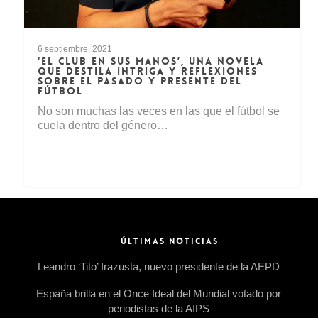
6 septiembre, 2021
‘EL CLUB EN SUS MANOS’, UNA NOVELA
QUE DESTILA INTRIGA Y REFLEXIONES
SOBRE EL PASADO Y PRESENTE DEL
FÚTBOL
No son muchas las veces en las que el fútbol se
cuela dentro del género…
ÚLTIMAS NOTICIAS
Leandro ‘Tito’ Irazusta, nuevo presidente de la AEPD
España brilla en el Once Ideal del Mundial votado por
periodistas de la AIPS